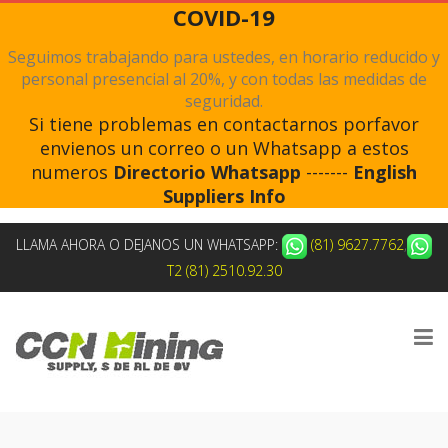
COVID-19
Seguimos trabajando para ustedes, en horario reducido y
personal presencial al 20%, y con todas las medidas de
seguridad.
Si tiene problemas en contactarnos porfavor
envienos un correo o un Whatsapp a estos
numeros
Directorio Whatsapp
-------
English
Suppliers Info
LLAMA AHORA O DEJANOS UN WHATSAPP:
(81) 9627.7762
,
T2 (81) 2510.92.30