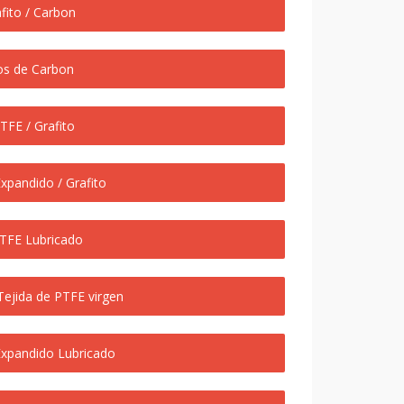
ito / Carbon
os de Carbon
FE / Grafito
pandido / Grafito
FE Lubricado
jida de PTFE virgen
pandido Lubricado