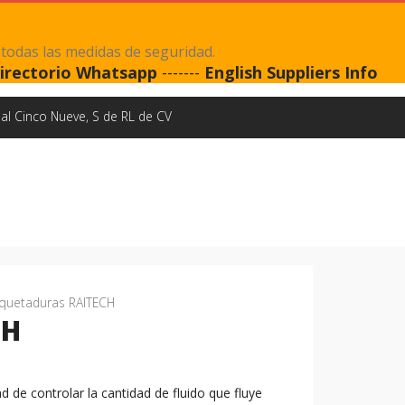
 todas las medidas de seguridad.
irectorio Whatsapp
-------
English Suppliers Info
al Cinco Nueve, S de RL de CV
uetaduras RAITECH
CH
 de controlar la cantidad de fluido que fluye