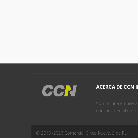
ACERCA DE CCN 
Somos una empresa j
confianza en el merc
© 2013 -
2026
Comercial Cinco Nueve, S de RL