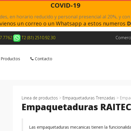
COVID-19
s, en horario reducido y personal presencial al 20%, y con
nvienos un correo o un Whatsapp a estos numeros
D
27.7762
,
T2 (81) 2510.92.30
Comerci
Productos
Contacto
Linea de productos
>
Empaquetaduras Trenzadas
> Empaq
Empaquetaduras RAITE
Las empaquetaduras mecanicas tienen la funcionalidad