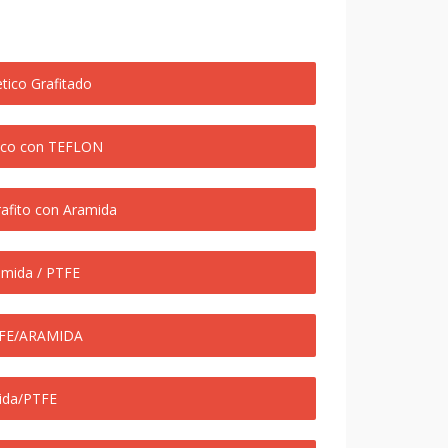
tico Grafitado
tico con TEFLON
fito con Aramida
mida / PTFE
TFE/ARAMIDA
ida/PTFE