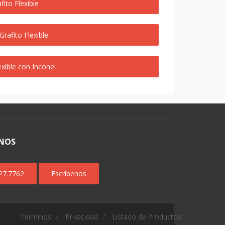
ito Flexible
afito Flexible
xible con Inconel
NOS
627.7762
Escribenos
Terminos
Privacidad
Listado de Productos