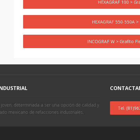
HEXAGRAF 100 > Graf
HEXAGRAF 550-550A > Gr
INCOGRAF W > Grafito Fle
INDUSTRIAL
CONTACTA
oven, determinada a ser una opción de calidad y
Tel. (81)9
ado mexicano de refacciones industriales.